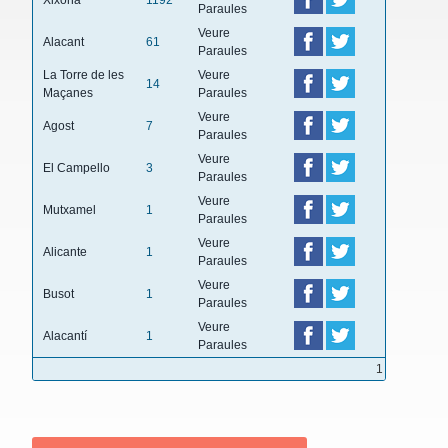
Xixona
1192
Paraules
Veure
Alacant
61
Paraules
La Torre de les
Veure
14
Maçanes
Paraules
Veure
Agost
7
Paraules
Veure
El Campello
3
Paraules
Veure
Mutxamel
1
Paraules
Veure
Alicante
1
Paraules
Veure
Busot
1
Paraules
Veure
Alacantí
1
Paraules
1