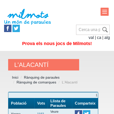
val
|
ca
|
alg
Prova els nous jocs de Milmots!
L'ALACANTÍ
Inici
Rànquing de paraules
Rànquing de comarques
L'Alacantí
1
Llista de
Població
Vots
Comparteix
Paraules
Veure