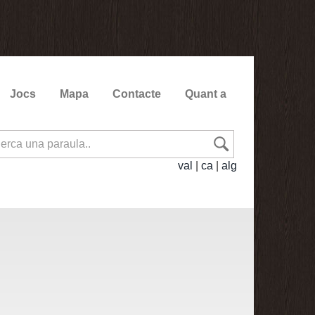
Jocs
Mapa
Contacte
Quant a
val
|
ca
|
alg