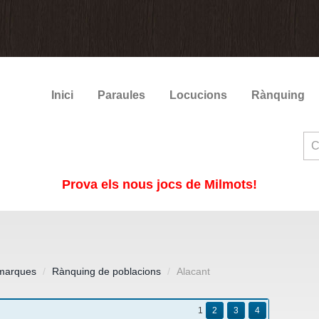
Inici
Paraules
Locucions
Rànquing
Prova els nous jocs de Milmots!
marques
Rànquing de poblacions
Alacant
1
2
3
4