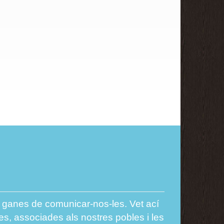
es ganes de comunicar-nos-les. Vet ací
es, associades als nostres pobles i les