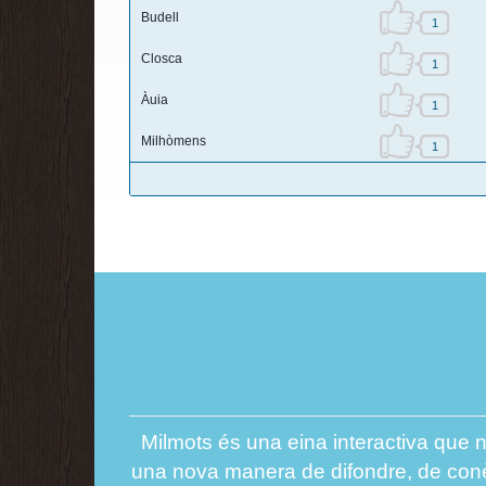
Budell
1
Closca
1
Àuia
1
Milhòmens
1
Milmots és una eina interactiva que n
una nova manera de difondre, de conèix