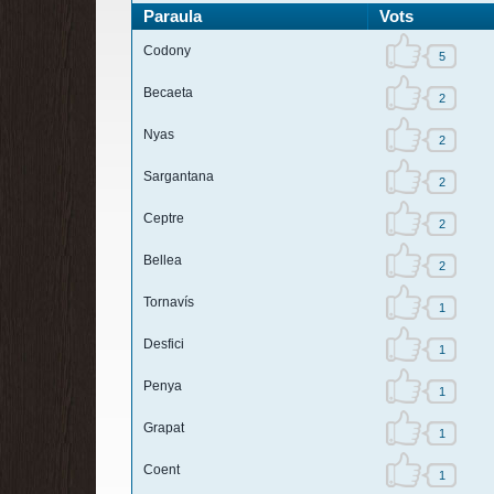
Paraula
Vots
Codony
5
Becaeta
2
Nyas
2
Sargantana
2
Ceptre
2
Bellea
2
Tornavís
1
Desfici
1
Penya
1
Grapat
1
Coent
1