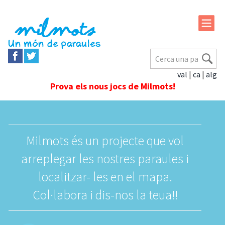
val
|
ca
|
alg
Prova els nous jocs de Milmots!
Milmots és un projecte que vol
arreplegar les nostres paraules i
localitzar- les en el mapa.
Col·labora i dis-nos la teua!!