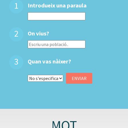
1
Introdueix una paraula
2
On vius?
3
Quan vas nàixer?
MOT