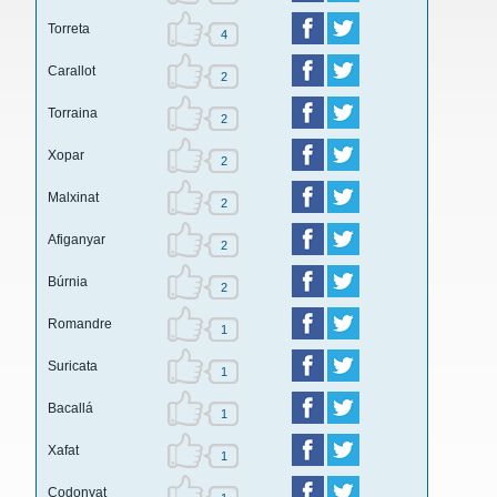
Torreta
4
Carallot
2
Torraina
2
Xopar
2
Malxinat
2
Afiganyar
2
Búrnia
2
Romandre
1
Suricata
1
Bacallá
1
Xafat
1
Codonyat