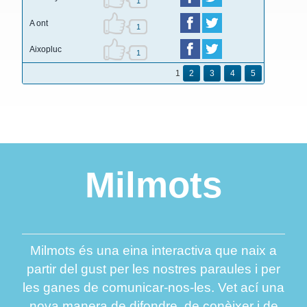
1
A ont
1
Aixopluc
1
1
2
3
4
5
Milmots
Milmots és una eina interactiva que naix a
partir del gust per les nostres paraules i per
les ganes de comunicar-nos-les. Vet ací una
nova manera de difondre, de conèixer i de