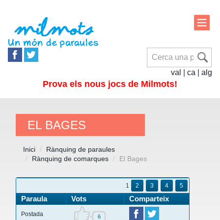
val
|
ca
|
alg
Prova els nous jocs de Milmots!
EL BAGES
Inici
Rànquing de paraules
Rànquing de comarques
El Bages
1
2
3
4
5
Paraula
Vots
Comparteix
Postada
6