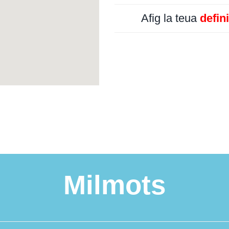
Afig la teua
defin
Milmots