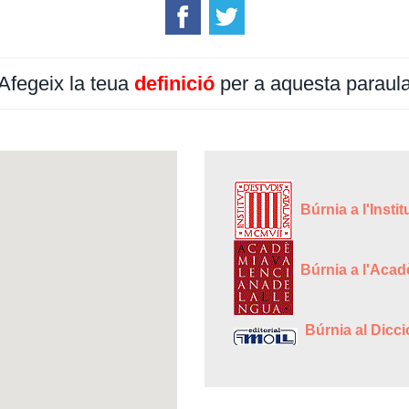
Afegeix la teua
definició
per a aquesta paraul
Búrnia a l'Instit
Búrnia a l'Acad
Búrnia al Dicci