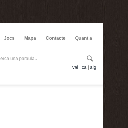
Jocs
Mapa
Contacte
Quant a
val
|
ca
|
alg