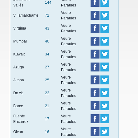
144
Vallès
Paraules
Veure
Villamarchante
72
Paraules
Veure
Virgínia
43
Paraules
Veure
Mumbai
40
Paraules
Veure
Kuwait
34
Paraules
Veure
Azuga
27
Paraules
Veure
Aitona
25
Paraules
Veure
Do Ab
22
Paraules
Veure
Barce
21
Paraules
Fuente
Veure
17
Encarroz
Paraules
Veure
Olvan
16
Paraules