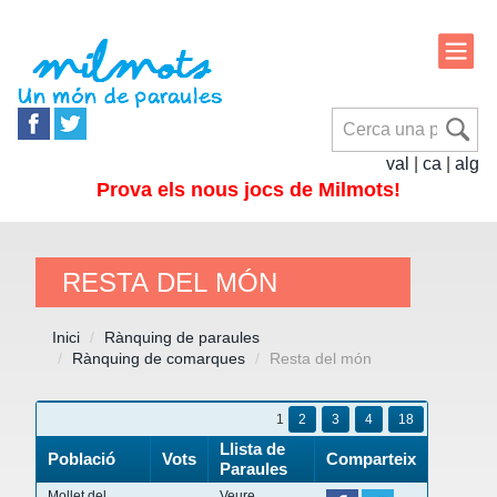
val
|
ca
|
alg
Prova els nous jocs de Milmots!
RESTA DEL MÓN
Inici
Rànquing de paraules
Rànquing de comarques
Resta del món
1
2
3
4
18
Llista de
Població
Vots
Comparteix
Paraules
Mollet del
Veure