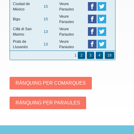
Ciudad de
Veure
15
México
Paraules
Veure
Bigu
15
Paraules
Città di San
Veure
13
Marino
Paraules
Prats de
Veure
13
Llusanés
Paraules
1
2
3
4
18