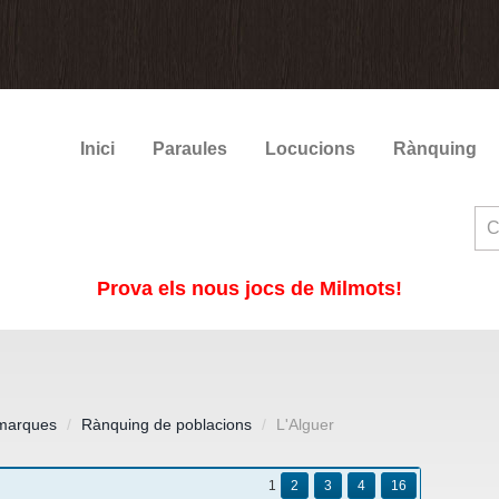
Inici
Paraules
Locucions
Rànquing
Prova els nous jocs de Milmots!
marques
Rànquing de poblacions
L'Alguer
1
2
3
4
16