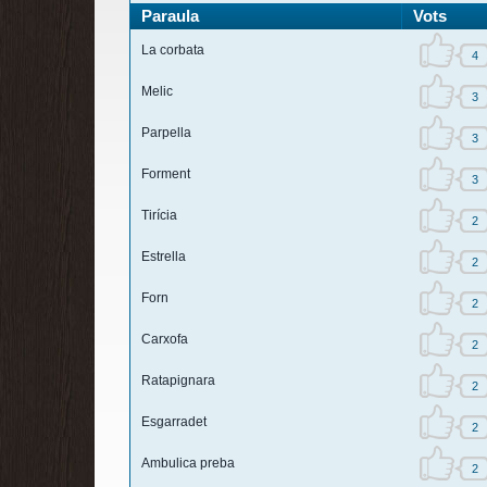
Paraula
Vots
La corbata
4
Melic
3
Parpella
3
Forment
3
Tirícia
2
Estrella
2
Forn
2
Carxofa
2
Ratapignara
2
Esgarradet
2
Ambulica preba
2