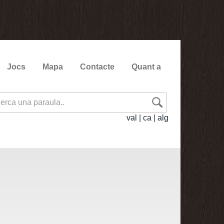
Jocs
Mapa
Contacte
Quant a
val
|
ca
|
alg