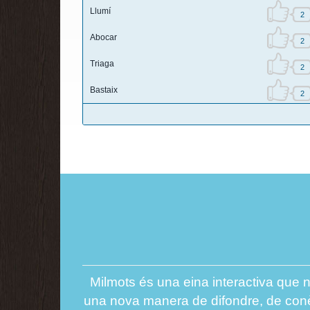
Llumí
2
Abocar
2
Triaga
2
Bastaix
2
Milmots és una eina interactiva que n
una nova manera de difondre, de conèix