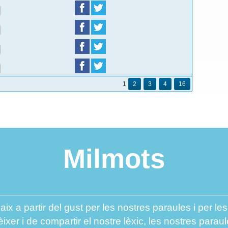
1
2
3
4
16
Milmots
aix a partir del gust per les nostres paraules i per l
er i de compartir el nostre lèxic, les nostres paraul