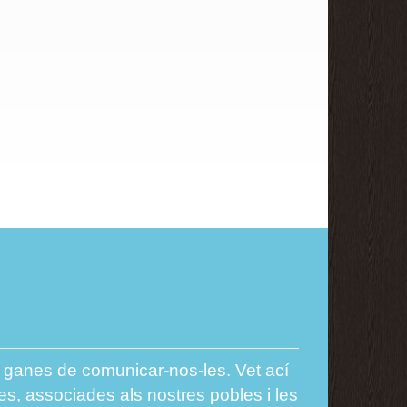
es ganes de comunicar-nos-les. Vet ací
es, associades als nostres pobles i les