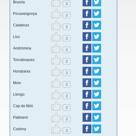
Bruiola
2
Pocavergonya
2
Calabruix
2
Lluc
2
Andròmina
2
Torcaboques
2
Horabaixa
2
Moix
2
Llengo
2
Cap de fibló
2
Patiment
2
Codony
2