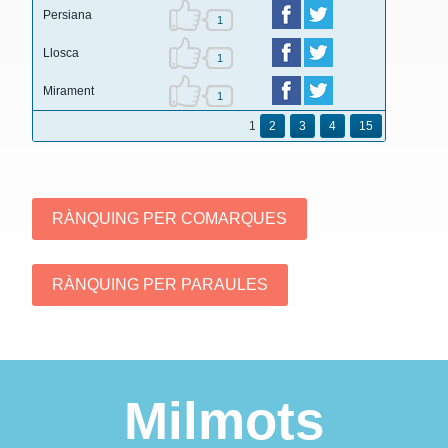
Persiana
1
Llosca
1
Mirament
1
1
2
3
4
15
Milmots