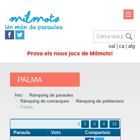
val
|
ca
|
alg
Prova els nous jocs de Milmots!
PALMA
Inici
Rànquing de paraules
Rànquing de comarques
Rànquing de poblacions
Palma
1
2
3
4
15
Paraula
Vots
Comparteix