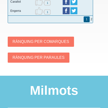
Carallot
1
Engerra
1
1
2
Milmots