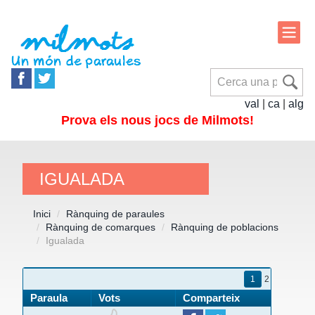
val
|
ca
|
alg
Prova els nous jocs de Milmots!
IGUALADA
Inici
Rànquing de paraules
Rànquing de comarques
Rànquing de poblacions
Igualada
1
2
Paraula
Vots
Comparteix