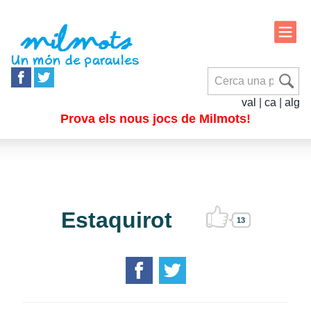
val
|
ca
|
alg
Prova els nous jocs de Milmots!
Estaquirot
13