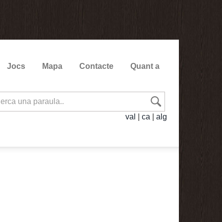
Jocs
Mapa
Contacte
Quant a
val
|
ca
|
alg