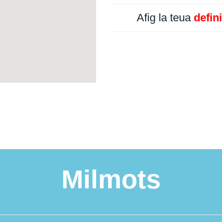
Afig la teua
defin
Milmots