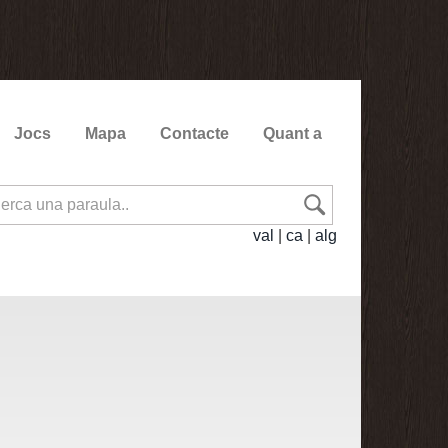
Jocs
Mapa
Contacte
Quant a
val
|
ca
|
alg