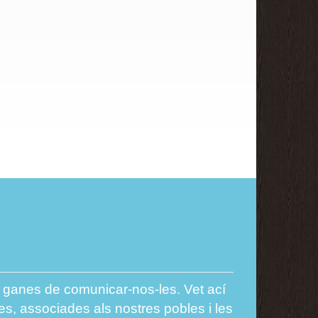
es ganes de comunicar-nos-les. Vet ací
es, associades als nostres pobles i les