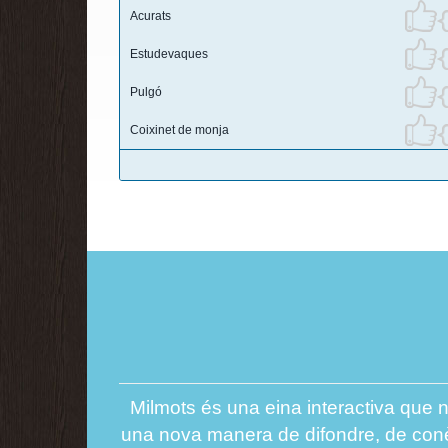
Acurats
Estudevaques
Pulgó
Coixinet de monja
Milmots és una eina interactiva que n
una nova manera de difondre, de conèix