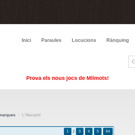
Inici
Paraules
Locucions
Rànquing
Prova els nous jocs de Milmots!
marques
L'Alacantí
1
2
3
4
5
64