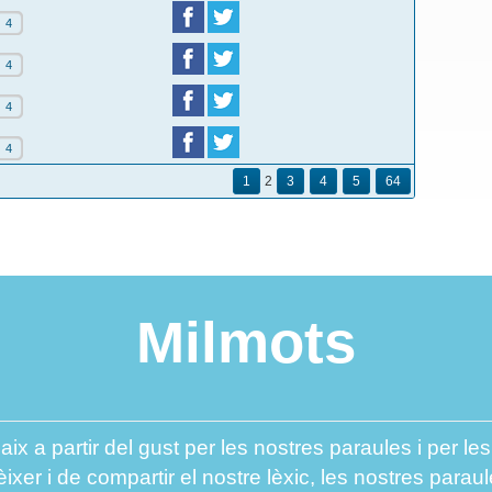
4
4
4
4
1
2
3
4
5
64
Milmots
aix a partir del gust per les nostres paraules i per l
er i de compartir el nostre lèxic, les nostres paraul