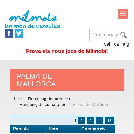
val
|
ca
|
alg
Prova els nous jocs de Milmots!
PALMA DE
MALLORCA
Inici
Rànquing de paraules
Rànquing de comarques
Palma de Mallorca
1
2
3
4
15
Paraula
Vots
Comparteix