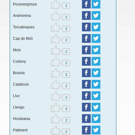
Pocavergonya
2
Andròmina
2
Torcaboques
2
Cap de fibló
2
Moix
2
Codony
2
Bruiola
2
Calabruix
2
Lluc
2
Llengo
2
Horabaixa
2
Patiment
2