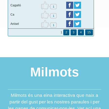
Cagalló
1
Ca
1
Aniset
1
1
2
3
4
15
Milmots
Milmots és una eina interactiva que naix a
partir del gust per les nostres paraules i per
les ganes de comunicar-nos-les. Vet ací una