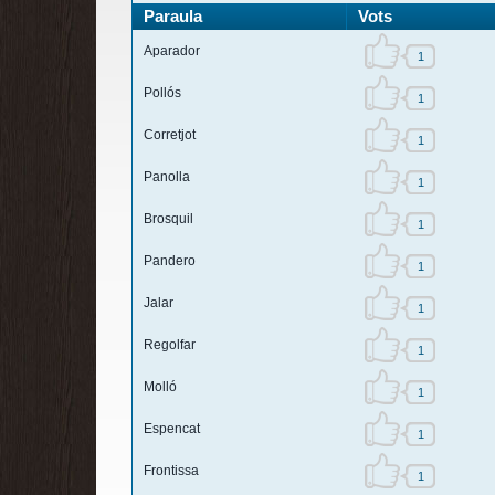
Paraula
Vots
Aparador
1
Pollós
1
Corretjot
1
Panolla
1
Brosquil
1
Pandero
1
Jalar
1
Regolfar
1
Molló
1
Espencat
1
Frontissa
1