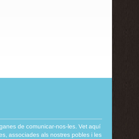
es ganes de comunicar-nos-les. Vet aquí
es, associades als nostres pobles i les