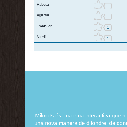
Rabosa
1
Agilitzar
1
Trontollar
1
Morrió
1
Milmots és una eina interactiva que ne
una nova manera de difondre, de conèix