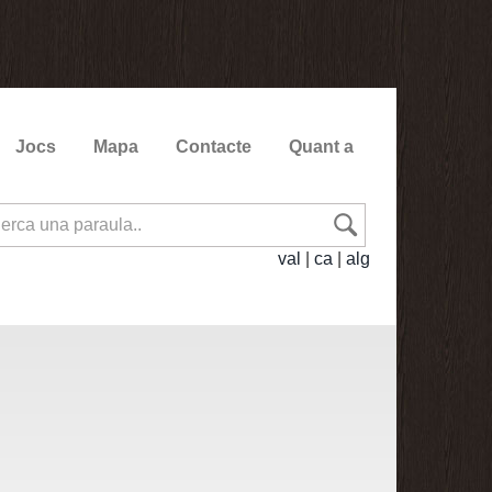
Jocs
Mapa
Contacte
Quant a
val
|
ca
|
alg